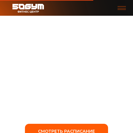
ART
FUNCTIONAL
ОФОРМИТЬ
Методика естественных движений
(приседания, наклоны, повороты),
где тело работает как единая
система. Нагрузка регулируется
темпом и амплитудой, что
безопасно для спины и суставов.
СМОТРЕТЬ РАСПИСАНИЕ
ПРЕИМУЩЕСТВА
НАЗВАНИЕ