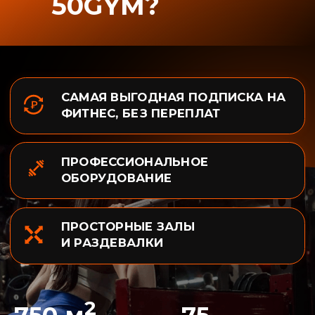
ДМИТРИЙ Ш.
Один из самых популярных фитнесов
России, очень хороший бассейн, зал,
сауна, бар и тому подобное
НАТАЛЬЯ И.
Хороший зал. Много оборудования в
тренажерном зале. Все тренера
достойные, отзывчивые))
ЕВГЕНИЯ И.
Прекрасный, аккуратный зал. Каждый
год делают ремонт. Чистый, просторный
бассейн. Хорошая вентиляция. Нет
орущей музыки. На ресепшене
предоставляют всю информацию.