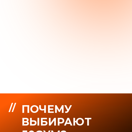
// ПЛОЩАДЬ
// УРОКОВ В
ЗОНЫ ЕДИНОБОРСТВ
НЕДЕЛЮ
2
3500 м
3
// ПЛОЩАДЬ
// ЗАЛА ГРУППОВЫХ
ТРЕНАЖЁРНОГО ЗАЛА
ПРОГРАММ
+ ЗАЛ НАСТОЛЬНОГО ТЕННИСА
ОТЗЫВЫ
АНЖЕЛИКА К.
Недавно начала посещать этот фитнес
клуб. Очень довольна своим выбором.
Очень много тренажёров , в зале и в
душевых чисто , есть бассейн. Приятные
тренера. Рекомендую