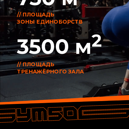
ОТЗЫВЫ
АНЖЕЛИКА К.
Недавно начала посещать этот фитнес клуб.
Очень довольна своим выбором. Очень
много тренажёров , в зале и в душевых
чисто , есть бассейн. Приятные тренера.
Рекомендую
НАТАЛЬЯ И.