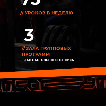
ГЕНИЯ И.
 аккуратный зал. Каждый год
онт. Чистый, просторный
орошая вентиляция. Нет орущей
 ресепшене предоставляют всю
ю.