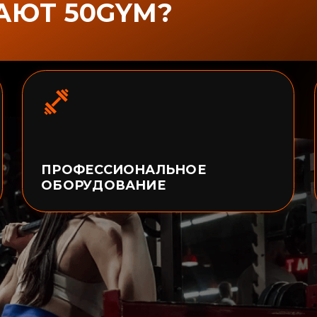
/
/
П
+