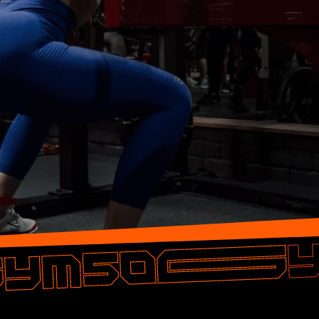
ДМИТРИЙ Ш.
ЕВ
Один из самых популярных фитнесов
Прекрасный,
России, очень хороший бассейн, зал, сауна,
делают рем
бар и тому подобное
бассейн. Х
музыки. На
информаци