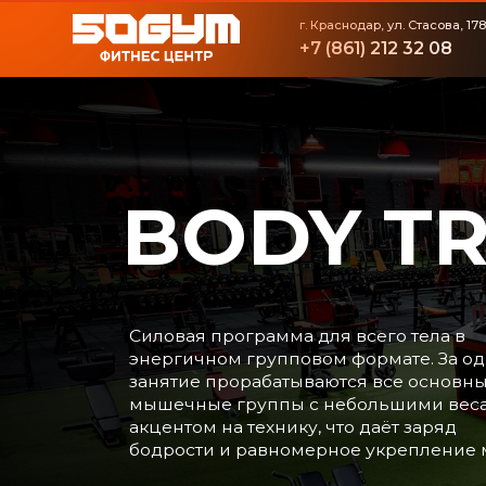
г. Краснодар, ул. Стасова, 178/1
+7 (861) 212 32 08
BODY TRA
Cиловая программа для всего тела в
энергичном групповом формате. За одно
занятие прорабатываются все основные
мышечные группы с небольшими весами и
акцентом на технику, что даёт заряд
бодрости и равномерное укрепление мышц.